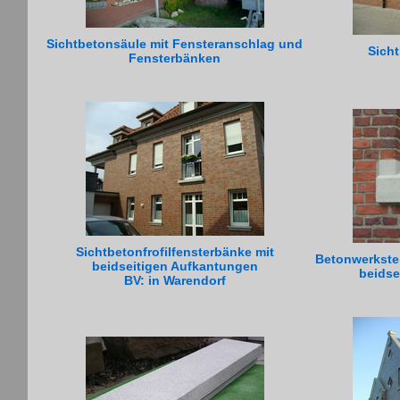
Sichtbetonsäule mit Fensteranschlag und
Sich
Fensterbänken
Sichtbetonfrofilfensterbänke mit
Betonwerkstei
beidseitigen Aufkantungen
beidse
BV: in Warendorf