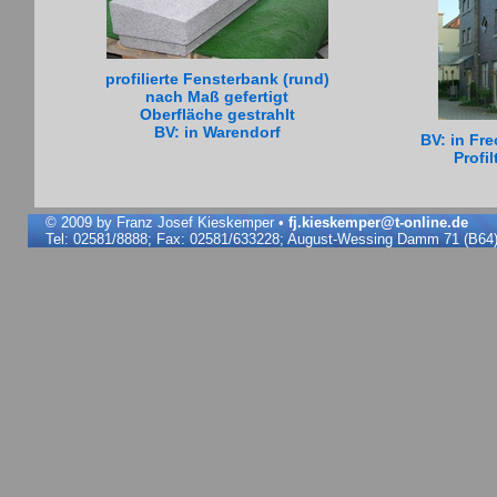
profilierte Fensterbank (rund)
nach Maß gefertigt
Oberfläche gestrahlt
BV: in Warendorf
BV: in Fre
Profi
© 2009 by Franz Josef Kieskemper •
fj.kieskemper@t-online.de
Tel: 02581/8888; Fax: 02581/633228; August-Wessing Damm 71 (B64)