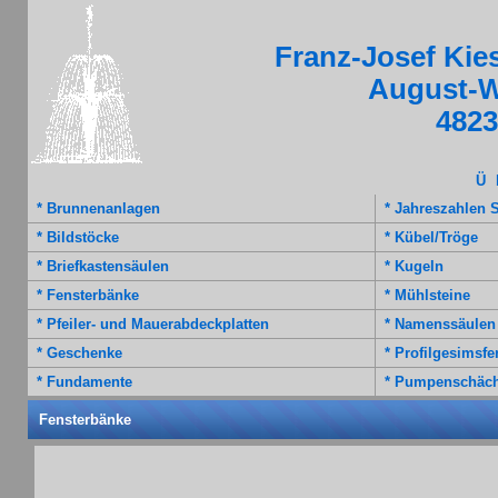
Franz-Josef Kie
August-
4823
Ü
* Brunnenanlagen
* Jahreszahlen
* Bildstöcke
* Kübel/Tröge
* Briefkastensäulen
* Kugeln
* Fensterbänke
* Mühlsteine
* Pfeiler- und Mauerabdeckplatten
* Namenssäulen
* Geschenke
* Profilgesimsfer
* Fundamente
* Pumpenschäch
Fensterbänke